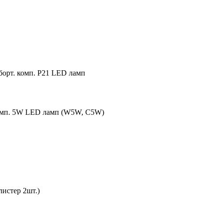
борт. комп. P21 LED ламп
комп. 5W LED ламп (W5W, C5W)
истер 2шт.)