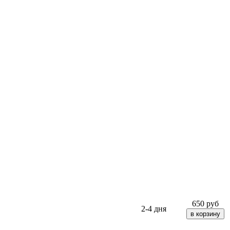
650
руб
2-4 дня