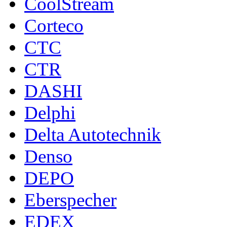
CoolStream
Corteco
CTC
CTR
DASHI
Delphi
Delta Autotechnik
Denso
DEPO
Eberspecher
EDEX