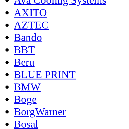
Ava Cooling Systems
AXITO
AZTEC
Bando
BBT
Beru
BLUE PRINT
BMW
Boge
BorgWarner
Bosal