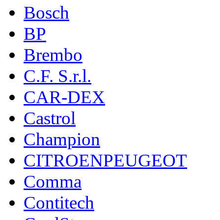
Bosch
BP
Brembo
C.F. S.r.l.
CAR-DEX
Castrol
Champion
CITROENPEUGEOT
Comma
Contitech