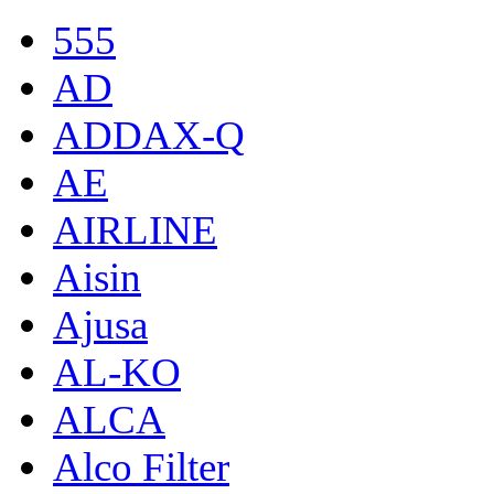
555
AD
ADDAX-Q
AE
AIRLINE
Aisin
Ajusa
AL-KO
ALCA
Alco Filter