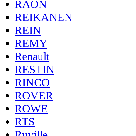
RAON
REIKANEN
REIN
REMY
Renault
RESTIN
RINCO
ROVER
ROWE
RTS
Ruville