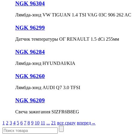
NGK 96304
Лямбда-зонд VW TIGUAN 1.4 TSI VAG 03C 906 262 AC
NGK 96299
Датчик температуры ОГ RENAULT 1.5 dCi 255мм
NGK 96284
Лямбда-зонд HYUNDAI/KIA
NGK 96260
Лямбда-зонд AUDI Q7 3.0 TFSI
NGK 96209
Свеча зажигания SIZFR6B8EG
1
2
3
4
5
6
7
8
9
10
11
...
21
все сразу
вперед→