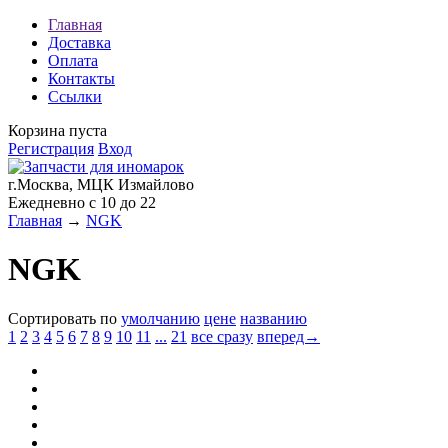
Главная
Доставка
Оплата
Контакты
Ссылки
Корзина пуста
Регистрация
Вход
г.Москва, МЦК Измайлово
Ежедневно с 10 до 22
Главная
→
NGK
NGK
Сортировать по
умолчанию
цене
названию
1
2
3
4
5
6
7
8
9
10
11
...
21
все сразу
вперед→