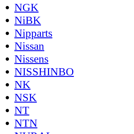
NGK
NiBK
Nipparts
Nissan
Nissens
NISSHINBO
NK
NSK
NT
NTN