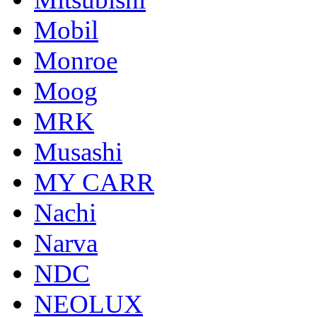
Mobil
Monroe
Moog
MRK
Musashi
MY CARR
Nachi
Narva
NDC
NEOLUX