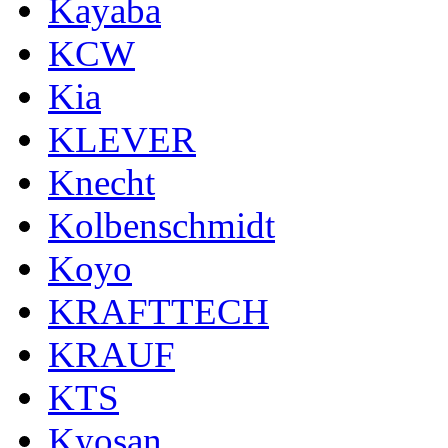
Kayaba
KCW
Kia
KLEVER
Knecht
Kolbenschmidt
Koyo
KRAFTTECH
KRAUF
KTS
Kyosan