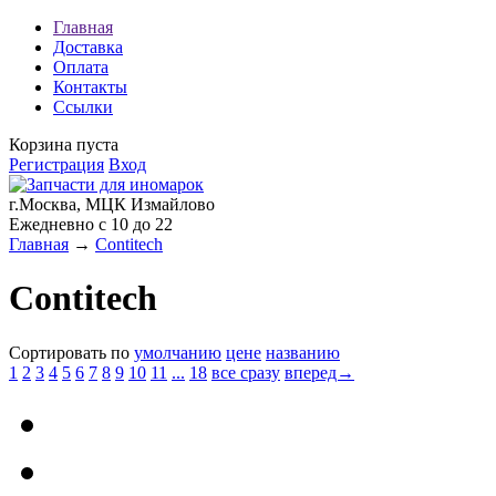
Главная
Доставка
Оплата
Контакты
Ссылки
Корзина пуста
Регистрация
Вход
г.Москва, МЦК Измайлово
Ежедневно с 10 до 22
Главная
→
Contitech
Contitech
Сортировать по
умолчанию
цене
названию
1
2
3
4
5
6
7
8
9
10
11
...
18
все сразу
вперед→