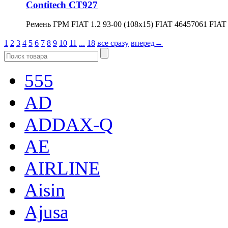
Contitech CT927
Ремень ГРМ FIAT 1.2 93-00 (108x15) FIAT 46457061 FIAT
1
2
3
4
5
6
7
8
9
10
11
...
18
все сразу
вперед→
555
AD
ADDAX-Q
AE
AIRLINE
Aisin
Ajusa