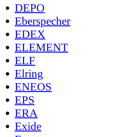
DEPO
Eberspecher
EDEX
ELEMENT
ELF
Elring
ENEOS
EPS
ERA
Exide