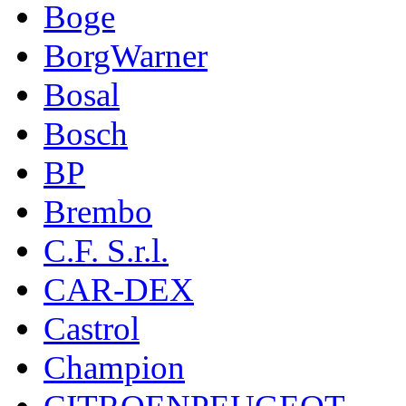
Boge
BorgWarner
Bosal
Bosch
BP
Brembo
C.F. S.r.l.
CAR-DEX
Castrol
Champion