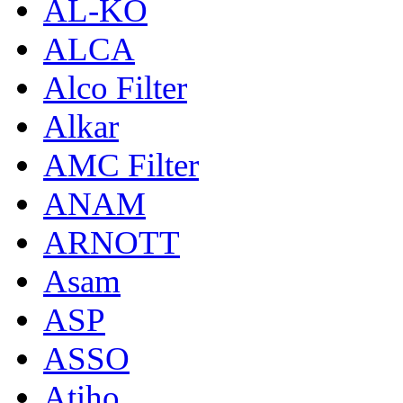
AL-KO
ALCA
Alco Filter
Alkar
AMC Filter
ANAM
ARNOTT
Asam
ASP
ASSO
Atiho