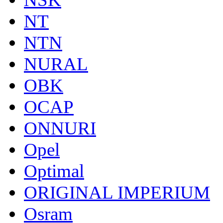
NT
NTN
NURAL
OBK
OCAP
ONNURI
Opel
Optimal
ORIGINAL IMPERIUM
Osram