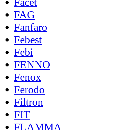
Facet
FAG
Fanfaro
Febest
Febi
FENNO
Fenox
Ferodo
Filtron
FIT
FLAMMA