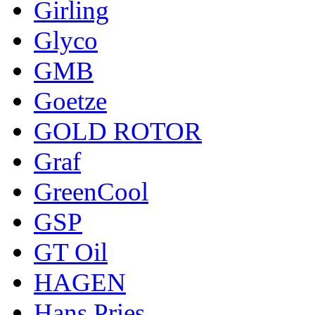
Girling
Glyco
GMB
Goetze
GOLD ROTOR
Graf
GreenCool
GSP
GT Oil
HAGEN
Hans Pries