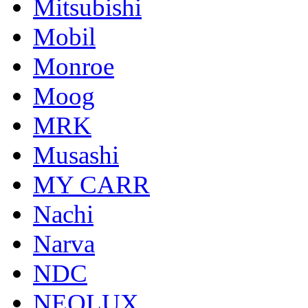
Mitsubishi
Mobil
Monroe
Moog
MRK
Musashi
MY CARR
Nachi
Narva
NDC
NEOLUX