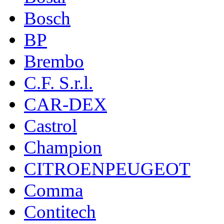
Bosch
BP
Brembo
C.F. S.r.l.
CAR-DEX
Castrol
Champion
CITROENPEUGEOT
Comma
Contitech