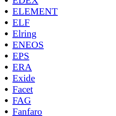
EDEX
ELEMENT
ELF
Elring
ENEOS
EPS
ERA
Exide
Facet
FAG
Fanfaro