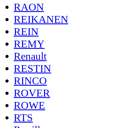
RAON
REIKANEN
REIN
REMY
Renault
RESTIN
RINCO
ROVER
ROWE
RTS