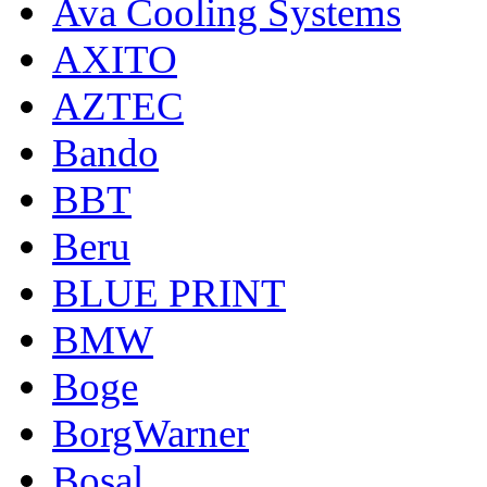
Ava Cooling Systems
AXITO
AZTEC
Bando
BBT
Beru
BLUE PRINT
BMW
Boge
BorgWarner
Bosal