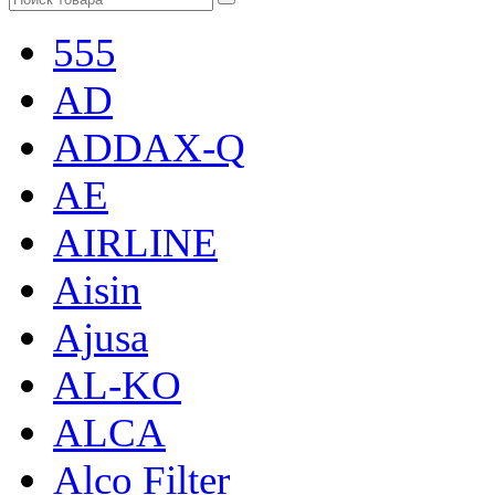
555
AD
ADDAX-Q
AE
AIRLINE
Aisin
Ajusa
AL-KO
ALCA
Alco Filter