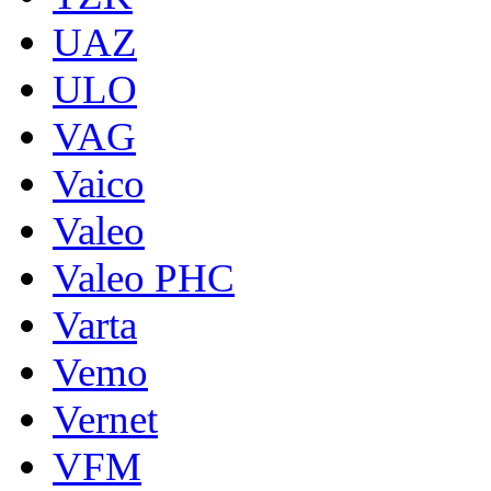
UAZ
ULO
VAG
Vaico
Valeo
Valeo PHC
Varta
Vemo
Vernet
VFM