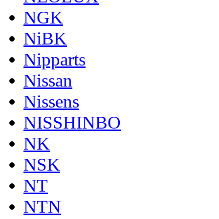
NGK
NiBK
Nipparts
Nissan
Nissens
NISSHINBO
NK
NSK
NT
NTN