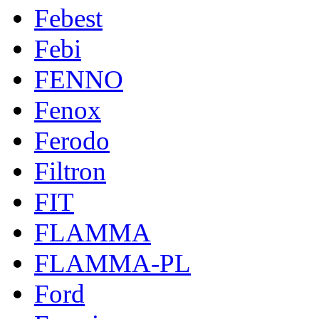
Febest
Febi
FENNO
Fenox
Ferodo
Filtron
FIT
FLAMMA
FLAMMA-PL
Ford