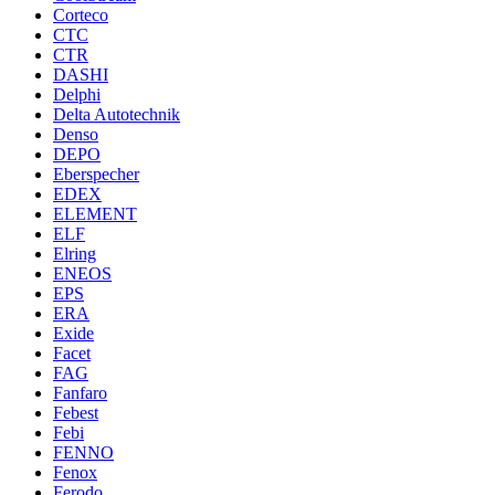
Corteco
CTC
CTR
DASHI
Delphi
Delta Autotechnik
Denso
DEPO
Eberspecher
EDEX
ELEMENT
ELF
Elring
ENEOS
EPS
ERA
Exide
Facet
FAG
Fanfaro
Febest
Febi
FENNO
Fenox
Ferodo