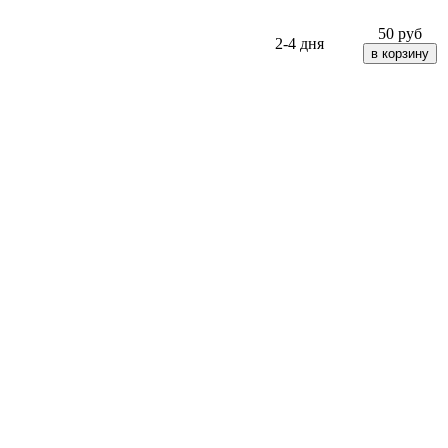
50
руб
2-4 дня