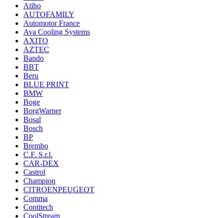
Atiho
AUTOFAMILY
Automotor France
Ava Cooling Systems
AXITO
AZTEC
Bando
BBT
Beru
BLUE PRINT
BMW
Boge
BorgWarner
Bosal
Bosch
BP
Brembo
C.F. S.r.l.
CAR-DEX
Castrol
Champion
CITROENPEUGEOT
Comma
Contitech
CoolStream