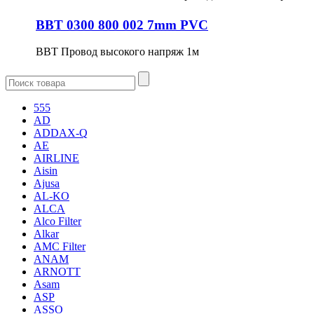
BBT 0300 800 002 7mm PVC
BBT Провод высокого напряж 1м
555
AD
ADDAX-Q
AE
AIRLINE
Aisin
Ajusa
AL-KO
ALCA
Alco Filter
Alkar
AMC Filter
ANAM
ARNOTT
Asam
ASP
ASSO